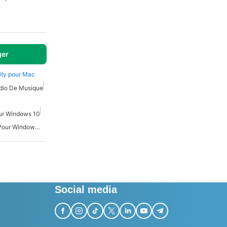
ger
ity pour Mac
dio De Musique
ur Windows 10
Logiciel D'Édition Audio Pour Windows 7
Social media