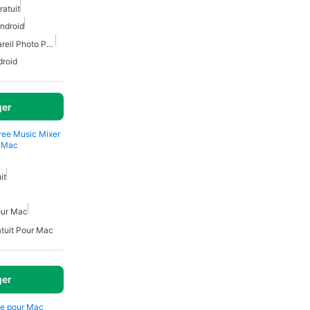
ratuit
ndroid
Éditeur De Photos D'Appareil Photo Pour Android
droid
ger
ree Music Mixer
r Mac
it
our Mac
tuit Pour Mac
ger
ie pour Mac