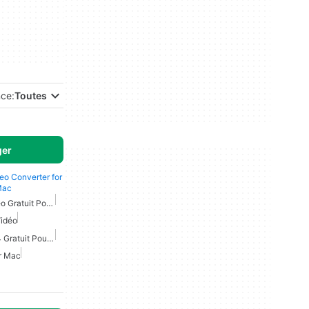
nce:
Toutes
ger
deo Converter for
Mac
Convertisseur Audio Vidéo Gratuit Pour Mac
Vidéo
Convertisseur Vidéo Mp4 Gratuit Pour Mac
r Mac