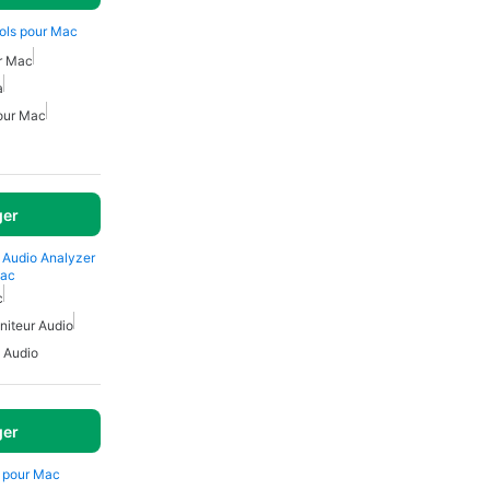
ols pour Mac
r Mac
a
our Mac
ger
 Audio Analyzer
Mac
c
niteur Audio
 Audio
ger
e pour Mac