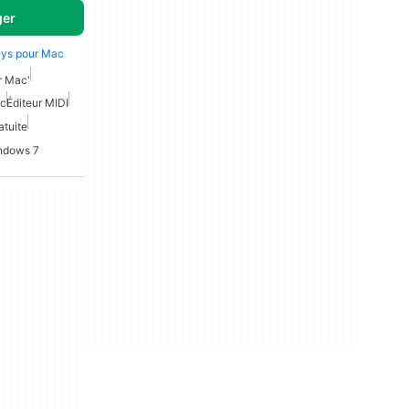
ger
eys pour Mac
r Mac'
ac
Éditeur MIDI
atuite
indows 7