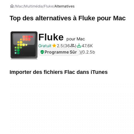
Mac
Multimédia
Fluke
Alternatives
Top des alternatives à
Fluke
pour Mac
Fluke
pour Mac
Gratuit
2.5
36
47.6K
Programme Sûr
V
0.2.5b
Importer des fichiers Flac dans iTunes